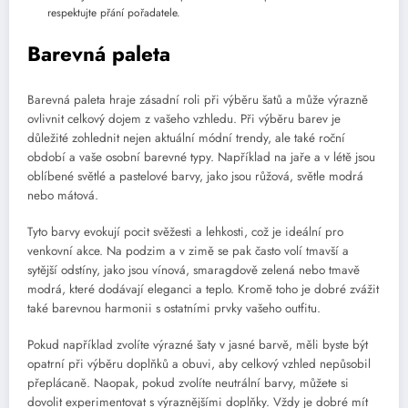
respektujte přání pořadatele.
Barevná paleta
Barevná paleta hraje zásadní roli při výběru šatů a může výrazně
ovlivnit celkový dojem z vašeho vzhledu. Při výběru barev je
důležité zohlednit nejen aktuální módní trendy, ale také roční
období a vaše osobní barevné typy. Například na jaře a v létě jsou
oblíbené světlé a pastelové barvy, jako jsou růžová, světle modrá
nebo mátová.
Tyto barvy evokují pocit svěžesti a lehkosti, což je ideální pro
venkovní akce. Na podzim a v zimě se pak často volí tmavší a
sytější odstíny, jako jsou vínová, smaragdově zelená nebo tmavě
modrá, které dodávají eleganci a teplo. Kromě toho je dobré zvážit
také barevnou harmonii s ostatními prvky vašeho outfitu.
Pokud například zvolíte výrazné šaty v jasné barvě, měli byste být
opatrní při výběru doplňků a obuvi, aby celkový vzhled nepůsobil
přeplácaně. Naopak, pokud zvolíte neutrální barvy, můžete si
dovolit experimentovat s výraznějšími doplňky. Vždy je dobré mít