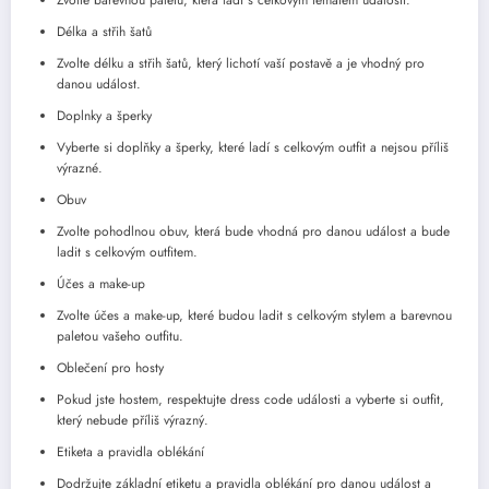
Zvolte barevnou paletu, která ladí s celkovým tématem události.
Délka a střih šatů
Zvolte délku a střih šatů, který lichotí vaší postavě a je vhodný pro
danou událost.
Doplnky a šperky
Vyberte si doplňky a šperky, které ladí s celkovým outfit a nejsou příliš
výrazné.
Obuv
Zvolte pohodlnou obuv, která bude vhodná pro danou událost a bude
ladit s celkovým outfitem.
Účes a make-up
Zvolte účes a make-up, které budou ladit s celkovým stylem a barevnou
paletou vašeho outfitu.
Oblečení pro hosty
Pokud jste hostem, respektujte dress code události a vyberte si outfit,
který nebude příliš výrazný.
Etiketa a pravidla oblékání
Dodržujte základní etiketu a pravidla oblékání pro danou událost a