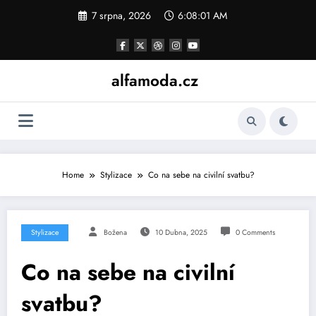
Skip
7 srpna, 2026
6:08:02 AM
to
content
alfamoda.cz
Home
Stylizace
Co na sebe na civilní svatbu?
Stylizace
Božena
10 Dubna, 2025
0 Comments
Co na sebe na civilní
svatbu?