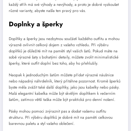
každý střih má své výhody a nevýhody, a proto je dobré vyzkoušet
různé varianty, abyste našla ten pravý pro vás.
Doplnky a šperky
Doplňky a šperky jsou nezbytnou součástí každého outfitu a mohou
výrazně ovlivnit celkový dojem z vašeho vzhledu. Při výběru
doplňků je důležité mít na paměti styl vašich šatů. Pokud máte na
sobě výrazné šaty s bohatými detaily, můžete zvolit minimalistické
šperky, které outfit doplní bez toho, aby ho přehlušily.
Naopak k jednoduchým šatům můžete přidat výrazné náušnice
nebo nápadný náhrdelník, který přitáhne pozornost. Kromě šperků
byste měla zvážit také další doplňky, jako jsou kabelky nebo pásky.
Malá elegantní kabelka může být skvělým doplňkem k večerním
šatům, zatímco větší taška může být praktická pro denní nošení.
Pásky mohou pomoci zvýraznit pas a dodat vašemu outfitu
strukturu. Při výběru doplňků je dobré mít na paměti celkovou
barevnou paletu a styl vašeho oblečení.