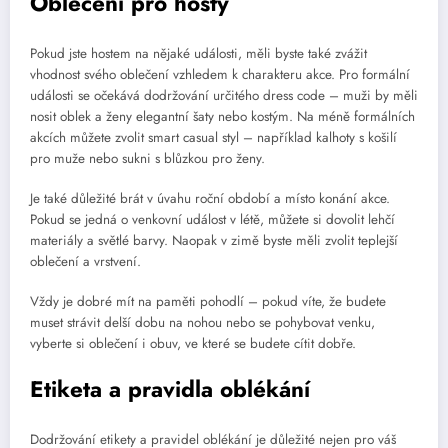
Oblečení pro hosty
Pokud jste hostem na nějaké události, měli byste také zvážit
vhodnost svého oblečení vzhledem k charakteru akce. Pro formální
události se očekává dodržování určitého dress code – muži by měli
nosit oblek a ženy elegantní šaty nebo kostým. Na méně formálních
akcích můžete zvolit smart casual styl – například kalhoty s košilí
pro muže nebo sukni s blůzkou pro ženy.
Je také důležité brát v úvahu roční období a místo konání akce.
Pokud se jedná o venkovní událost v létě, můžete si dovolit lehčí
materiály a světlé barvy. Naopak v zimě byste měli zvolit teplejší
oblečení a vrstvení.
Vždy je dobré mít na paměti pohodlí – pokud víte, že budete
muset strávit delší dobu na nohou nebo se pohybovat venku,
vyberte si oblečení i obuv, ve které se budete cítit dobře.
Etiketa a pravidla oblékání
Dodržování etikety a pravidel oblékání je důležité nejen pro váš