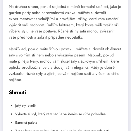
Na druhou stranu, pokud se jedná o méně formální událost, jako je
garden party nebo narozeninová oslava, můžete si dovolit
experimentovat s volnějšími a hravějšími střihy, které vám umožní
vyjádřit vaši osobnost. Dalším faktorem, který byste měli zvážit při
výběru stylu, je vaše postava. Různé střihy šatů mohou zvýraznit
vaše přednosti a zakrýt případné nedostatky.
Například, pokud máte štíhlou postavu, můžete si dovolit obléknout
šaty s volným střihem nebo s výrazným pasem. Naopak, pokud
máte plnější tvary, mohou vám slušet šaty s áčkovým střihem, které
opticky prodlouží siluetu a dodají vám eleganci. Vždy je dobré
vyzkoušet různé styly a zjistit, co vám nejlépe sedí a v čem se cítíte
nejlépe.
Shrnutí
Jaký styl zvolit
Vyberte si styl, který vám sedí a ve kterém se cítíte pohodlně.
Barevná paleta