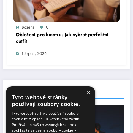
Božena
0
Oblečení pro kmotru: Jak vybrat perfektní
outfit
1 Srpna, 2026
×
You May Have Missed
Tyto webové stránky
používají soubory cookie.
UNCATEGORIZED
Tyto webové stránky používají soubory
cookie ke zlepšení uživatelského zážitku.
Používáním našich webových stránek
souhlasíte se všemi soubory cookie v