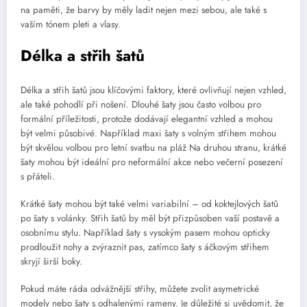
na paměti, že barvy by měly ladit nejen mezi sebou, ale také s
vaším tónem pleti a vlasy.
Délka a střih šatů
Délka a střih šatů jsou klíčovými faktory, které ovlivňují nejen vzhled,
ale také pohodlí při nošení. Dlouhé šaty jsou často volbou pro
formální příležitosti, protože dodávají elegantní vzhled a mohou
být velmi působivé. Například maxi šaty s volným střihem mohou
být skvělou volbou pro letní svatbu na pláž Na druhou stranu, krátké
šaty mohou být ideální pro neformální akce nebo večerní posezení
s přáteli.
Krátké šaty mohou být také velmi variabilní – od koktejlových šatů
po šaty s volánky. Střih šatů by měl být přizpůsoben vaší postavě a
osobnímu stylu. Například šaty s vysokým pasem mohou opticky
prodloužit nohy a zvýraznit pas, zatímco šaty s áčkovým střihem
skryjí širší boky.
Pokud máte ráda odvážnější střihy, můžete zvolit asymetrické
modely nebo šaty s odhalenými rameny. Je důležité si uvědomit, že