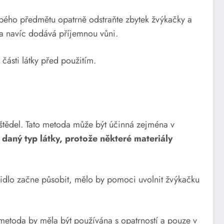
ého předmětu opatrně odstraňte zbytek žvýkačky a
k a navíc dodává příjemnou vůni.
části látky před použitím.
štědel. Tato metoda může být účinná zejména v
o daný typ látky, protože některé materiály
epidlo začne působit, mělo by pomoci uvolnit žvýkačku
metoda by měla být používána s opatrností a pouze v