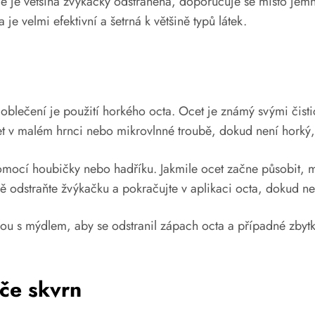
kmile je většina žvýkačky odstraněna, doporučuje se místo j
je velmi efektivní a šetrná k většině typů látek.
blečení je použití horkého octa. Ocet je známý svými čistic
et v malém hrnci nebo mikrovlnné troubě, dokud není horký, 
omocí houbičky nebo hadříku. Jakmile ocet začne působit, m
ě odstraňte žvýkačku a pokračujte v aplikaci octa, dokud n
u s mýdlem, aby se odstranil zápach octa a případné zbytky
če skvrn