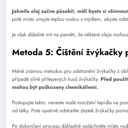
Jakmile olej začne působit, měli byste si všimno
poté místo umyjte teplou vodou s mýdlem, abyste odstra
Je však důležité mít na paměti, že některé oleje mohou
Metoda 5: Čištění žvýkačky 
Méně známou metodou pro odstranění žvýkačky z obleč
případě silně přilepených kusů žvýkačky.
Před použití
mohou být poškozeny chemikáliemi.
Postupujte takto: naneste malé množství lepidla na po
od látky. Poté opatrně odstraňte zbytek žvýkačky pom
Po dokončení procesu důkladně opláchněte místo vodou