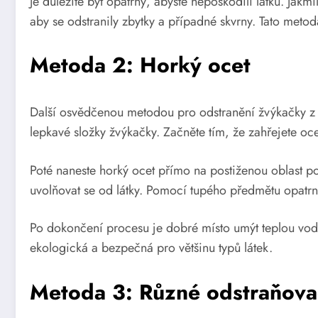
Je důležité být opatrný, abyste nepoškodili látku. Ja
aby se odstranily zbytky a případné skvrny. Tato metoda 
Metoda 2: Horký ocet
Další osvědčenou metodou pro odstranění žvýkačky z o
lepkavé složky žvýkačky. Začněte tím, že zahřejete oc
Poté naneste horký ocet přímo na postiženou oblast p
uvolňovat se od látky. Pomocí tupého předmětu opatrn
Po dokončení procesu je dobré místo umýt teplou vodo
ekologická a bezpečná pro většinu typů látek.
Metoda 3: Různé odstraňova