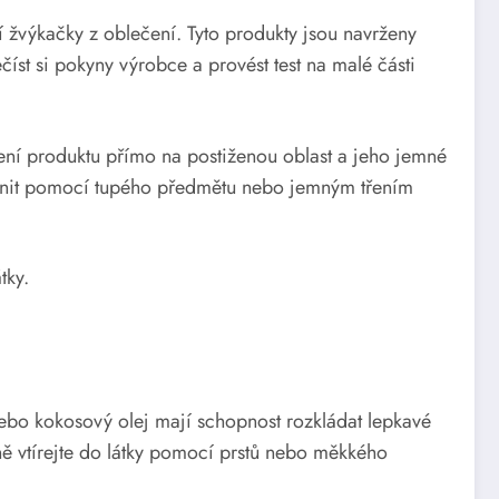
 žvýkačky z oblečení. Tyto produkty jsou navrženy
číst si pokyny výrobce a provést test na malé části
ení produktu přímo na postiženou oblast a jeho jemné
tranit pomocí tupého předmětu nebo jemným třením
tky.
nebo kokosový olej mají schopnost rozkládat lepkavé
mně vtírejte do látky pomocí prstů nebo měkkého