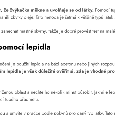
ut, že žvýkačka měkne a uvolňuje se od látky.
Pomocí tup
nili zbytky oleje. Tato metoda je šetrná k většině typů láte
 zanechat mastné skvrny, takže je dobré provést test na malé 
pomocí lepidla
ení je použití lepidla na bázi acetonu nebo jiných rozpou
m lepidla je však důležité ověřit si, zda je vhodné pr
stiženou oblast a nechte ho několik minut působit. Jakmile l
ocí tupého předmětu.
 a umyjte v pračce podle pokynů pro daný typ látky. Tato 