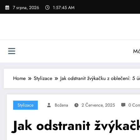
Skip
7 srpna, 2026
1:57:47 AM
to
content
Mó
Home
Stylizace
Jak odstranit žvýkačku z oblečení: 5 
Stylizace
Božena
2 Července, 2025
0 Co
Jak odstranit žvýkač