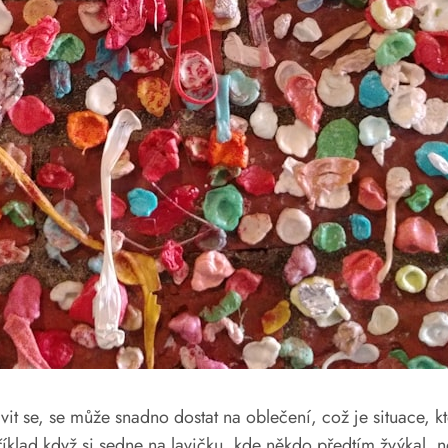
vit se, se může snadno dostat na oblečení, což je situace, k
klad když si sedne na lavičku, kde někdo předtím žvýkal, neb