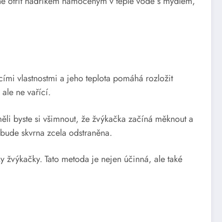
emně otřít hadříkem namočeným v teplé vodě s mýdlem,
ími vlastnostmi a jeho teplota pomáhá rozložit
ale ne vařící.
ěli byste si všimnout, že žvýkačka začíná měknout a
ebude skvrna zcela odstraněna.
 žvýkačky. Tato metoda je nejen účinná, ale také