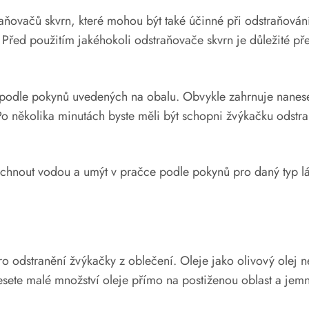
aňovačů skvrn, které mohou být také účinné při odstraňování
. Před použitím jakéhokoli odstraňovače skvrn je důležité pře
t podle pokynů uvedených na obalu. Obvykle zahrnuje nanes
 Po několika minutách byste měli být schopni žvýkačku ods
chnout vodou a umýt v pračce podle pokynů pro daný typ lá
o odstranění žvýkačky z oblečení. Oleje jako olivový olej 
anesete malé množství oleje přímo na postiženou oblast a je