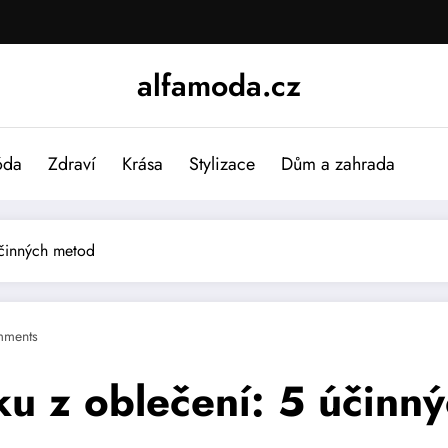
alfamoda.cz
da
Zdraví
Krása
Stylizace
Dům a zahrada
účinných metod
mments
ku z oblečení: 5 účinn