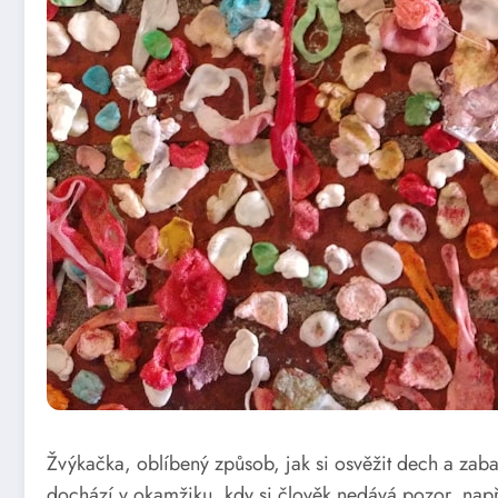
Žvýkačka, oblíbený způsob, jak si osvěžit dech a zaba
dochází v okamžiku, kdy si člověk nedává pozor, napří