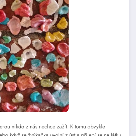
terou nikdo z nás nechce zažít. K tomu obvykle
o když se žvýkačka uvolní z úst a přilepí se na látku.