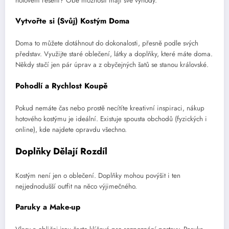
hotovém řešení? Obě možnosti mají své výhody.
Vytvořte si (Svůj) Kostým Doma
Doma to můžete dotáhnout do dokonalosti, přesně podle svých
představ. Využijte staré oblečení, látky a doplňky, které máte doma.
Někdy stačí jen pár úprav a z obyčejných šatů se stanou královské.
Pohodlí a Rychlost Koupě
Pokud nemáte čas nebo prostě necítíte kreativní inspiraci, nákup
hotového kostýmu je ideální. Existuje spousta obchodů (fyzických i
online), kde najdete opravdu všechno.
Doplňky Dělají Rozdíl
Kostým není jen o oblečení. Doplňky mohou povýšit i ten
nejjednodušší outfit na něco výjimečného.
Paruky a Make-up