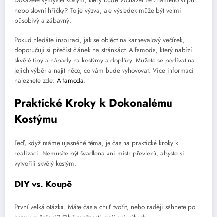
Dokážete vymyslet kostým, který bude vycházet ze známého vtipu
nebo slovní hříčky? To je výzva, ale výsledek může být velmi
působivý a zábavný.
Pokud hledáte inspiraci, jak se obléct na karnevalový večírek,
doporučuji si přečíst článek na stránkách Alfamoda, který nabízí
skvělé tipy a nápady na kostýmy a doplňky. Můžete se podívat na
jejich výběr a najít něco, co vám bude vyhovovat. Více informací
naleznete zde:
Alfamoda
.
Praktické Kroky k Dokonalému
Kostýmu
Teď, když máme ujasněné téma, je čas na praktické kroky k
realizaci. Nemusíte být švadlena ani mistr převleků, abyste si
vytvořili skvělý kostým.
DIY vs. Koupě
První velká otázka. Máte čas a chuť tvořit, nebo raději sáhnete po