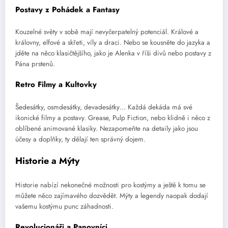
Postavy z Pohádek a Fantasy
Kouzelné světy v sobě mají nevyčerpatelný potenciál. Králové a
královny, elfové a skřeti, víly a draci. Nebo se kousněte do jazyka a
jděte na něco klasičtějšího, jako je Alenka v říši divů nebo postavy z
Pána prstenů.
Retro Filmy a Kultovky
Šedesátky, osmdesátky, devadesátky… Každá dekáda má své
ikonické filmy a postavy. Grease, Pulp Fiction, nebo klidně i něco z
oblíbené animované klasiky. Nezapomeňte na detaily jako jsou
účesy a doplňky, ty dělají ten správný dojem.
Historie a Mýty
Historie nabízí nekonečné možnosti pro kostýmy a ještě k tomu se
můžete něco zajímavého dozvědět. Mýty a legendy naopak dodají
vašemu kostýmu punc záhadnosti.
Revolucionáři a Panovníci