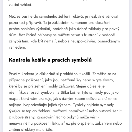
vlastní vzhled.
Než se pustíte do samotného žehlení rukávů, je nezbytné věnovat
pozornost přípravě. Ta je základním kamenem pro dosažení
profesionálních výsledků, podobně jako dobré základy pro pevný
dům. Bez řádné přípravy se můžete setkat s frustrací v podobě
záhybů tam, kde být nemají, nebo s neuspokojivým, pomačkaným
vzhledem.
Kontrola košile a pracích symbolů
Prvním krokem je důkladně si prohlédnout košili. Zaměřte se na
případná poškození, jako jsou natržené švy nebo skryté skvrny,
které by se při žehlení mohly zafixovat. Stejně důležité je
identifikovat prací symboly na štítku košile. Tyto symboly jsou jako
mapa, která vám ukazuje, jak s daným kusem oděvu zacházet co
nejlépe. Nepodceňujte jejich význam. Typicky najdete symboly
týkající se teploty žehlení, možnosti napařování nebo nutnosti žehlit
z rubové strany. Ignorování těchto pokynů může vést k
nenávratnému poškození látky, ať už jde o spálení, zabarvení nebo
změnu struktury materiálu.