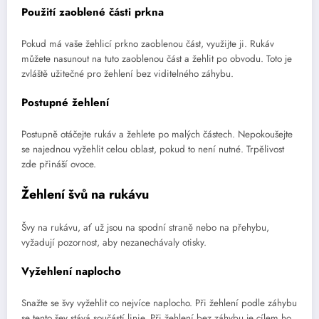
Použití zaoblené části prkna
Pokud má vaše žehlicí prkno zaoblenou část, využijte ji. Rukáv
můžete nasunout na tuto zaoblenou část a žehlit po obvodu. Toto je
zvláště užitečné pro žehlení bez viditelného záhybu.
Postupné žehlení
Postupně otáčejte rukáv a žehlete po malých částech. Nepokoušejte
se najednou vyžehlit celou oblast, pokud to není nutné. Trpělivost
zde přináší ovoce.
Žehlení švů na rukávu
Švy na rukávu, ať už jsou na spodní straně nebo na přehybu,
vyžadují pozornost, aby nezanechávaly otisky.
Vyžehlení naplocho
Snažte se švy vyžehlit co nejvíce naplocho. Při žehlení podle záhybu
se tento šev stává součástí linie. Při žehlení bez záhybu je cílem ho