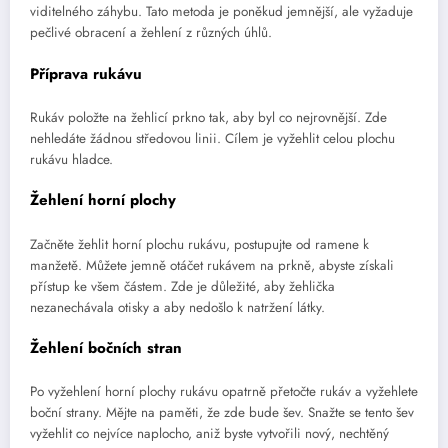
viditelného záhybu. Tato metoda je poněkud jemnější, ale vyžaduje
pečlivé obracení a žehlení z různých úhlů.
Příprava rukávu
Rukáv položte na žehlicí prkno tak, aby byl co nejrovnější. Zde
nehledáte žádnou středovou linii. Cílem je vyžehlit celou plochu
rukávu hladce.
Žehlení horní plochy
Začněte žehlit horní plochu rukávu, postupujte od ramene k
manžetě. Můžete jemně otáčet rukávem na prkně, abyste získali
přístup ke všem částem. Zde je důležité, aby žehlička
nezanechávala otisky a aby nedošlo k natržení látky.
Žehlení bočních stran
Po vyžehlení horní plochy rukávu opatrně přetočte rukáv a vyžehlete
boční strany. Mějte na paměti, že zde bude šev. Snažte se tento šev
vyžehlit co nejvíce naplocho, aniž byste vytvořili nový, nechtěný