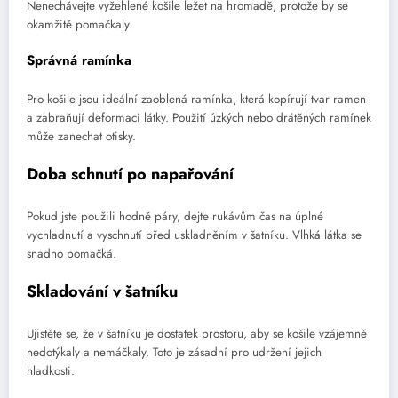
Nenechávejte vyžehlené košile ležet na hromadě, protože by se
okamžitě pomačkaly.
Správná ramínka
Pro košile jsou ideální zaoblená ramínka, která kopírují tvar ramen
a zabraňují deformaci látky. Použití úzkých nebo drátěných ramínek
může zanechat otisky.
Doba schnutí po napařování
Pokud jste použili hodně páry, dejte rukávům čas na úplné
vychladnutí a vyschnutí před uskladněním v šatníku. Vlhká látka se
snadno pomačká.
Skladování v šatníku
Ujistěte se, že v šatníku je dostatek prostoru, aby se košile vzájemně
nedotýkaly a nemáčkaly. Toto je zásadní pro udržení jejich
hladkosti.