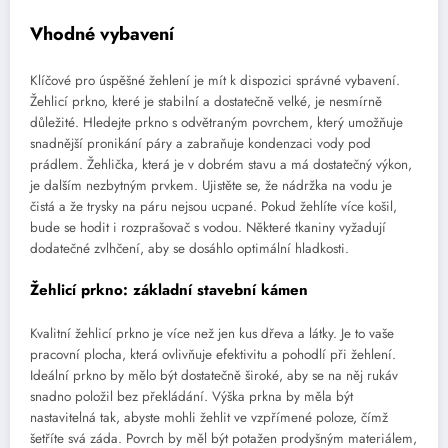
Vhodné vybavení
Klíčové pro úspěšné žehlení je mít k dispozici správné vybavení.
Žehlicí prkno, které je stabilní a dostatečně velké, je nesmírně
důležité. Hledejte prkno s odvětraným povrchem, který umožňuje
snadnější pronikání páry a zabraňuje kondenzaci vody pod
prádlem. Žehlička, která je v dobrém stavu a má dostatečný výkon,
je dalším nezbytným prvkem. Ujistěte se, že nádržka na vodu je
čistá a že trysky na páru nejsou ucpané. Pokud žehlíte více košil,
bude se hodit i rozprašovač s vodou. Některé tkaniny vyžadují
dodatečné zvlhčení, aby se dosáhlo optimální hladkosti.
Žehlicí prkno: základní stavební kámen
Kvalitní žehlicí prkno je více než jen kus dřeva a látky. Je to vaše
pracovní plocha, která ovlivňuje efektivitu a pohodlí při žehlení.
Ideální prkno by mělo být dostatečně široké, aby se na něj rukáv
snadno položil bez překládání. Výška prkna by měla být
nastavitelná tak, abyste mohli žehlit ve vzpřímené poloze, čímž
šetříte svá záda. Povrch by měl být potažen prodyšným materiálem,