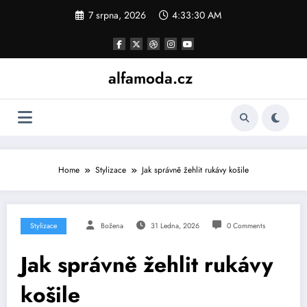
Skip
7 srpna, 2026
4:33:31 AM
to
content
alfamoda.cz
Home
Stylizace
Jak správně žehlit rukávy košile
Stylizace
Božena
31 Ledna, 2026
0 Comments
Jak správně žehlit rukávy
košile