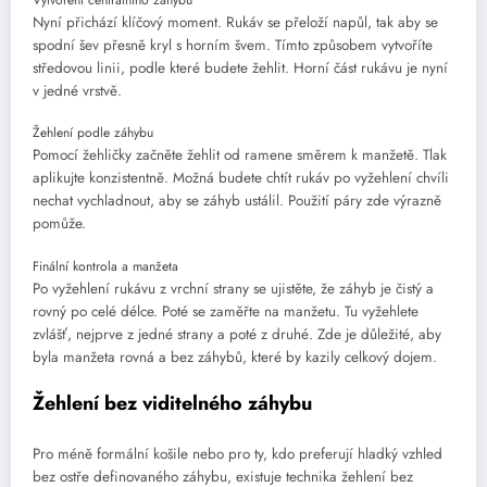
Vytvoření centrálního záhybu
Nyní přichází klíčový moment. Rukáv se přeloží napůl, tak aby se
spodní šev přesně kryl s horním švem. Tímto způsobem vytvoříte
středovou linii, podle které budete žehlit. Horní část rukávu je nyní
v jedné vrstvě.
Žehlení podle záhybu
Pomocí žehličky začněte žehlit od ramene směrem k manžetě. Tlak
aplikujte konzistentně. Možná budete chtít rukáv po vyžehlení chvíli
nechat vychladnout, aby se záhyb ustálil. Použití páry zde výrazně
pomůže.
Finální kontrola a manžeta
Po vyžehlení rukávu z vrchní strany se ujistěte, že záhyb je čistý a
rovný po celé délce. Poté se zaměřte na manžetu. Tu vyžehlete
zvlášť, nejprve z jedné strany a poté z druhé. Zde je důležité, aby
byla manžeta rovná a bez záhybů, které by kazily celkový dojem.
Žehlení bez viditelného záhybu
Pro méně formální košile nebo pro ty, kdo preferují hladký vzhled
bez ostře definovaného záhybu, existuje technika žehlení bez