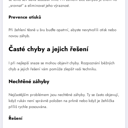
„srovnat“ a eliminovat jeho výraznost.
Prevence otisků
Při žehlení těsně u švu buďte opatrní, abyste nevytvořili otisk nebo
novou záhyb.
Časté chyby a jejich řešení
I při nejlepší snaze se mohou objevit chyby. Rozpoznání běžných
chyb a jejich řešení vám pomůže zlepšit vaši techniku.
Nechtěné záhyby
Nejčastějším problémem jsou nechtěné záhyby. Ty se často objevují,
když rukáv není správně položen na prkně nebo když je žehlička
příliš rychle posouvána.
Řešení