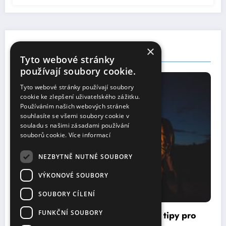
×
You May Have Missed
Tyto webové stránky
používají soubory cookie.
UNCATEGORIZED
Tyto webové stránky používají soubory
cookie ke zlepšení uživatelského zážitku.
Používáním našich webových stránek
souhlasíte se všemi soubory cookie v
souladu s našimi zásadami používání
souborů cookie.
Více informací
NEZBYTNĚ NUTNÉ SOUBORY
VÝKONOVÉ SOUBORY
SOUBORY CÍLENÍ
FUNKČNÍ SOUBORY
Jak se obléct do práce: Pravidla a tipy