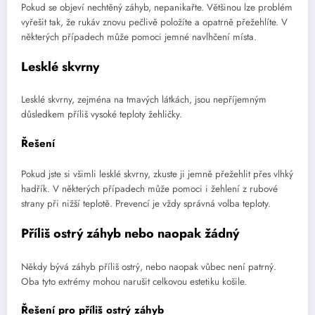
Pokud se objeví nechtěný záhyb, nepanikařte. Většinou lze problém
vyřešit tak, že rukáv znovu pečlivě položíte a opatrně přežehlíte. V
některých případech může pomoci jemné navlhčení místa.
Lesklé skvrny
Lesklé skvrny, zejména na tmavých látkách, jsou nepříjemným
důsledkem příliš vysoké teploty žehličky.
Řešení
Pokud jste si všimli lesklé skvrny, zkuste ji jemně přežehlit přes vlhký
hadřík. V některých případech může pomoci i žehlení z rubové
strany při nižší teplotě. Prevencí je vždy správná volba teploty.
Příliš ostrý záhyb nebo naopak žádný
Někdy bývá záhyb příliš ostrý, nebo naopak vůbec není patrný.
Oba tyto extrémy mohou narušit celkovou estetiku košile.
Řešení pro příliš ostrý záhyb