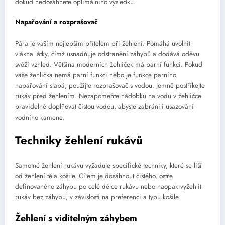
dokud nedosáhnete optimálního výsledku.
Napařování a rozprašovač
Pára je vaším nejlepším přítelem při žehlení. Pomáhá uvolnit
vlákna látky, čímž usnadňuje odstranění záhybů a dodává oděvu
svěží vzhled. Většina moderních žehliček má parní funkci. Pokud
vaše žehlička nemá parní funkci nebo je funkce parního
napařování slabá, použijte rozprašovač s vodou. Jemně postříkejte
rukáv před žehlením. Nezapomeňte nádobku na vodu v žehličce
pravidelně doplňovat čistou vodou, abyste zabránili usazování
vodního kamene.
Techniky žehlení rukávů
Samotné žehlení rukávů vyžaduje specifické techniky, které se liší
od žehlení těla košile. Cílem je dosáhnout čistého, ostře
definovaného záhybu po celé délce rukávu nebo naopak vyžehlit
rukáv bez záhybu, v závislosti na preferenci a typu košile.
Žehlení s viditelným záhybem