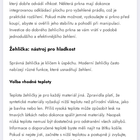
který dobře odvádí vlhkost. Některá prkna mají dokonce
integrovanou odkládací plochu pro vyžehlené prádlo, což je
praktické rozšíření. Pokud máte možnost, vyzkoušejte si prkno před
koupí, abyste si ověřili jeho stabilitu a pohodlí při manipulaci.
Investice do dobrého žehlicího prkna se vám vrátí v podobě
jednoduššího a efektivnějšího žehlení.
Žehlička: nástroj pro hladkost
Správná žehlička je klíčem k úspěchu. Moderní žehličky často
nabízejí různé funkce, které usnadňují žehlení.
Volba vhodné teploty
Teplota žehličky je pro každý materiál jiná. Zpravidla platí, že
syntetické materiály vyžadují nižší teplotu než přírodní vlákna, jako
je bavlna nebo len. Příliš vysoká teplota může způsobit lesk na
tmavých látkách nebo dokonce spálit jemné materiály. Naopak
nízká teplota nemusí být dostatečná pro odstranění všech záhybů.
Informace o doporučené teplotě byste měli najít na štítku košile.
Pokud si nejste jisti, začněte s nižší teplotou a postupně ji zvyšujte,