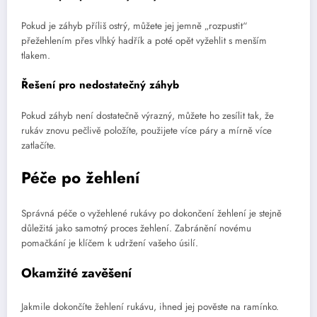
Pokud je záhyb příliš ostrý, můžete jej jemně „rozpustit“
přežehlením přes vlhký hadřík a poté opět vyžehlit s menším
tlakem.
Řešení pro nedostatečný záhyb
Pokud záhyb není dostatečně výrazný, můžete ho zesílit tak, že
rukáv znovu pečlivě položíte, použijete více páry a mírně více
zatlačíte.
Péče po žehlení
Správná péče o vyžehlené rukávy po dokončení žehlení je stejně
důležitá jako samotný proces žehlení. Zabránění novému
pomačkání je klíčem k udržení vašeho úsilí.
Okamžité zavěšení
Jakmile dokončíte žehlení rukávu, ihned jej pověste na ramínko.