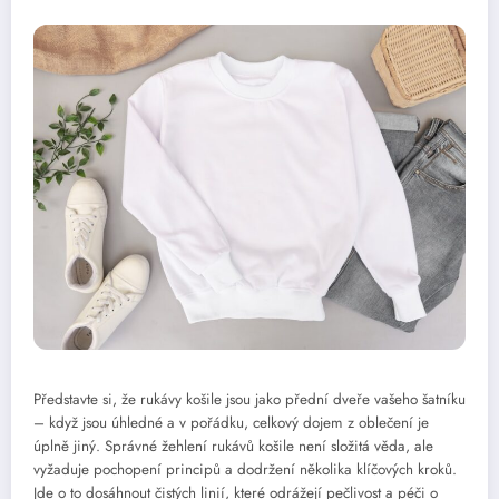
Představte si, že rukávy košile jsou jako přední dveře vašeho šatníku
– když jsou úhledné a v pořádku, celkový dojem z oblečení je
úplně jiný. Správné žehlení rukávů košile není složitá věda, ale
vyžaduje pochopení principů a dodržení několika klíčových kroků.
Jde o to dosáhnout čistých linií, které odrážejí pečlivost a péči o