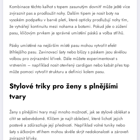
Kombinace těchto kalhot s topem zasunutým dovnitř může ještě více
zvýraznit pas a prodloužit nohy. Dalším tipem je nosit boty na
vysokém podpatku v barvě pleti, které opticky prodlužují nohy tím,
že vytvářejí kontinuitu mezi nohama a botami. Pokud jde o zúžení
pasu, klíčovým prvkem je správné umístění pásků a volba střihů.
Pásky umístěné na nejširším místě pasu mohou vytvořit efekt
štíhlejšího pasu. Zavinovací šaty nebo blůzy s páskem jsou skvělou
volbou pro zvýraznění křivek. Dále můžete experimentovat s
vrstvením – například nosit otevřený cardigan nebo kabát přes top
může pomoci vytvořit strukturu a definici kolem pasu.
Stylové triky pro ženy s plnějšími
tvary
Ženy s plnějšími tvary mají mnoho možností, jak se stylově oblékat a
cítit se sebevědomě. Klíčem je najít oblečení, které lichotí jejich
postavě a zdůrazňuje její přednosti. Například volné tuniky nebo
šaty s áčkovým střihem mohou skvěle skrýt nedokonalosti a zároveň
zvýraznit křivky.