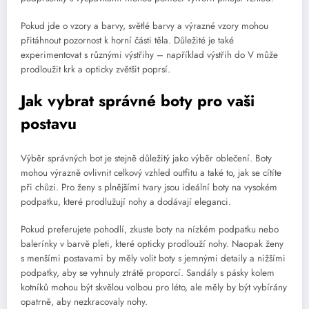
Pokud jde o vzory a barvy, světlé barvy a výrazné vzory mohou
přitáhnout pozornost k horní části těla. Důležité je také
experimentovat s různými výstřihy – například výstřih do V může
prodloužit krk a opticky zvětšit poprsí.
Jak vybrat správné boty pro vaši
postavu
Výběr správných bot je stejně důležitý jako výběr oblečení. Boty
mohou výrazně ovlivnit celkový vzhled outfitu a také to, jak se cítíte
při chůzi. Pro ženy s plnějšími tvary jsou ideální boty na vysokém
podpatku, které prodlužují nohy a dodávají eleganci.
Pokud preferujete pohodlí, zkuste boty na nízkém podpatku nebo
balerínky v barvě pleti, které opticky prodlouží nohy. Naopak ženy
s menšími postavami by měly volit boty s jemnými detaily a nižšími
podpatky, aby se vyhnuly ztrátě proporcí. Sandály s pásky kolem
kotníků mohou být skvělou volbou pro léto, ale měly by být vybírány
opatrně, aby nezkracovaly nohy.