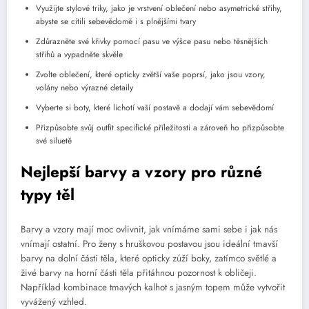
Využijte stylové triky, jako je vrstvení oblečení nebo asymetrické střihy,
abyste se cítili sebevědomě i s plnějšími tvary
Zdůrazněte své křivky pomocí pasu ve výšce pasu nebo těsnějších
střihů a vypadněte skvěle
Zvolte oblečení, které opticky zvětší vaše poprsí, jako jsou vzory,
volány nebo výrazné detaily
Vyberte si boty, které lichotí vaší postavě a dodají vám sebevědomí
Přizpůsobte svůj outfit specifické příležitosti a zároveň ho přizpůsobte
své siluetě
Nejlepší barvy a vzory pro různé
typy těl
Barvy a vzory mají moc ovlivnit, jak vnímáme sami sebe i jak nás
vnímají ostatní. Pro ženy s hruškovou postavou jsou ideální tmavší
barvy na dolní části těla, které opticky zúží boky, zatímco světlé a
živé barvy na horní části těla přitáhnou pozornost k obličeji.
Například kombinace tmavých kalhot s jasným topem může vytvořit
vyvážený vzhled.