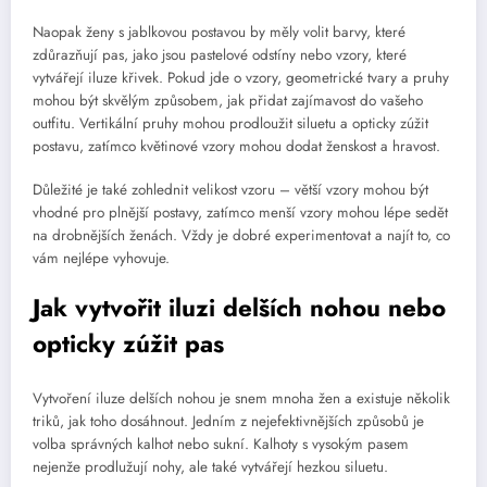
Naopak ženy s jablkovou postavou by měly volit barvy, které
zdůrazňují pas, jako jsou pastelové odstíny nebo vzory, které
vytvářejí iluze křivek. Pokud jde o vzory, geometrické tvary a pruhy
mohou být skvělým způsobem, jak přidat zajímavost do vašeho
outfitu. Vertikální pruhy mohou prodloužit siluetu a opticky zúžit
postavu, zatímco květinové vzory mohou dodat ženskost a hravost.
Důležité je také zohlednit velikost vzoru – větší vzory mohou být
vhodné pro plnější postavy, zatímco menší vzory mohou lépe sedět
na drobnějších ženách. Vždy je dobré experimentovat a najít to, co
vám nejlépe vyhovuje.
Jak vytvořit iluzi delších nohou nebo
opticky zúžit pas
Vytvoření iluze delších nohou je snem mnoha žen a existuje několik
triků, jak toho dosáhnout. Jedním z nejefektivnějších způsobů je
volba správných kalhot nebo sukní. Kalhoty s vysokým pasem
nejenže prodlužují nohy, ale také vytvářejí hezkou siluetu.