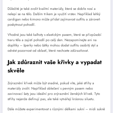
Důležité je také zvolit kvalitní materiály, které se dobře nosí a
nelepí se na tělo. Dalším trikem je využití vrstev. Například lehký
cardigan nebo kimono může přidat zajímavost outfitu a zároveň
poskytnout pohodlí.
Vhodné jsou také kalhoty s elastickým pasem, které se přizpůsobí
tvaru těla a zajistí pohodlí po celý den. Nezapomínejte ani na
doplňky – šperky nebo šátky mohou dodat outfitu osobitý styl a
odvést pozornost od oblastí, které nechcete zdůrazňovat.
Jak zdůraznit vaše křivky a vypadat
skvěle
Zvýraznění křivek může být snadné, pokud víte, jaké střihy a
materiály zvolit. Například oblečení s pevným pasem nebo
zavinovací šaty jsou ideální pro zvýraznění ženských křivek. Tyto
střihy nejenže definují pas, ale také vytvářejí krásnou siluetu.
Dále můžete experimentovat s různými délkami sukní – midi sukně