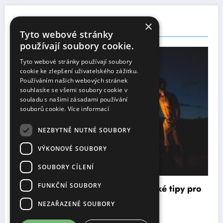
×
You May Have Missed
Tyto webové stránky
používají soubory cookie.
UNCATEGORIZED
Tyto webové stránky používají soubory
cookie ke zlepšení uživatelského zážitku.
Používáním našich webových stránek
souhlasíte se všemi soubory cookie v
souladu s našimi zásadami používání
souborů cookie.
Více informací
NEZBYTNĚ NUTNÉ SOUBORY
VÝKONOVÉ SOUBORY
SOUBORY CÍLENÍ
FUNKČNÍ SOUBORY
Co si obléct na táborák: praktické tipy pro
J
pohodlný večer u ohně
6
NEZAŘAZENÉ SOUBORY
10 listopadu, 2025
Božena