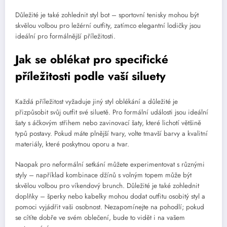
Důležité je také zohlednit styl bot – sportovní tenisky mohou být
skvělou volbou pro ležérní outfity, zatímco elegantní lodičky jsou
ideální pro formálnější příležitosti.
Jak se oblékat pro specifické
příležitosti podle vaší siluety
Každá příležitost vyžaduje jiný styl oblékání a důležité je
přizpůsobit svůj outfit své siluetě. Pro formální události jsou ideální
šaty s áčkovým střihem nebo zavinovací šaty, které lichotí většině
typů postavy. Pokud máte plnější tvary, volte tmavší barvy a kvalitní
materiály, které poskytnou oporu a tvar.
Naopak pro neformální setkání můžete experimentovat s různými
styly – například kombinace džínů s volným topem může být
skvělou volbou pro víkendový brunch. Důležité je také zohlednit
doplňky – šperky nebo kabelky mohou dodat outfitu osobitý styl a
pomoci vyjádřit vaši osobnost. Nezapomínejte na pohodlí; pokud
se cítíte dobře ve svém oblečení, bude to vidět i na vašem