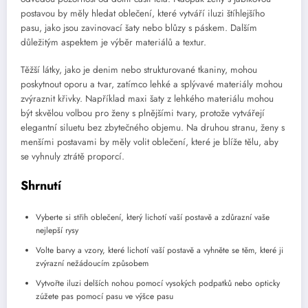
postavou by měly hledat oblečení, které vytváří iluzi štíhlejšího
pasu, jako jsou zavinovací šaty nebo blůzy s páskem. Dalším
důležitým aspektem je výběr materiálů a textur.
Těžší látky, jako je denim nebo strukturované tkaniny, mohou
poskytnout oporu a tvar, zatímco lehké a splývavé materiály mohou
zvýraznit křivky. Například maxi šaty z lehkého materiálu mohou
být skvělou volbou pro ženy s plnějšími tvary, protože vytvářejí
elegantní siluetu bez zbytečného objemu. Na druhou stranu, ženy s
menšími postavami by měly volit oblečení, které je blíže tělu, aby
se vyhnuly ztrátě proporcí.
Shrnutí
Vyberte si střih oblečení, který lichotí vaší postavě a zdůrazní vaše
nejlepší rysy
Volte barvy a vzory, které lichotí vaší postavě a vyhněte se těm, které ji
zvýrazní nežádoucím způsobem
Vytvořte iluzi delších nohou pomocí vysokých podpatků nebo opticky
zúžete pas pomocí pasu ve výšce pasu