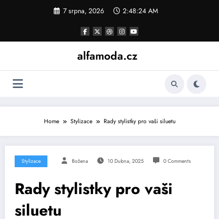
Skip
7 srpna, 2026
2:48:25 AM
to
content
alfamoda.cz
Home
Stylizace
Rady stylistky pro vaši siluetu
Stylizace
Božena
10 Dubna, 2025
0 Comments
Rady stylistky pro vaši
siluetu