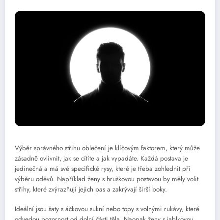
Výběr správného střihu oblečení je klíčovým faktorem, který může
zásadně ovlivnit, jak se cítíte a jak vypadáte. Každá postava je
jedinečná a má své specifické rysy, které je třeba zohlednit při
výběru oděvů. Například ženy s hruškovou postavou by měly volit
střihy, které zvýrazňují jejich pas a zakrývají širší boky.
Ideální jsou šaty s áčkovou sukní nebo topy s volnými rukávy, které
odvedou pozornost od dolní části těla. Naopak ženy s jablkovou