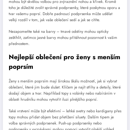
mohou být skvělou volbou pro zvýraznění nohou a křivek. Kromě
toho je důležité zvolit správné podprsenky, které poskytnou oporu a
tvar vašemu poprsí. Dobře padnoucí podprsenka může udělat
velký rozdíl v tom, jak vaše oblečení sedí a jak se cítíte.
Nezapomeňte také na barvy – tmavé odstíny mohou opticky
zeštíhlit, zatímco jasné barvy mohou přitáhnout pozornost k vašim
přednostem.
Nejlepší oblečení pro ženy s menším
poprsím
Ženy s menším poprsím mají širokou škálu možností, jak si vybrat
oblečení, které jim bude slušet. Klíčem je najít střihy a detaily, které
dodají objem a tvar. Například topy s volánky nebo nabíráním v
oblasti hrudníku mohou vytvořit iluzi plnějšího poprsí.
Také vrstvení může být efektivní – lehké svetry nebo kardigany přes
topy mohou přidat objem bez přetížení siluety. Dalším tipem je
volba správných podprsenek. Push-up podprsenky nebo
podprsenky s vycpávkami mohou pomoci vytvořit plnější vzhled.